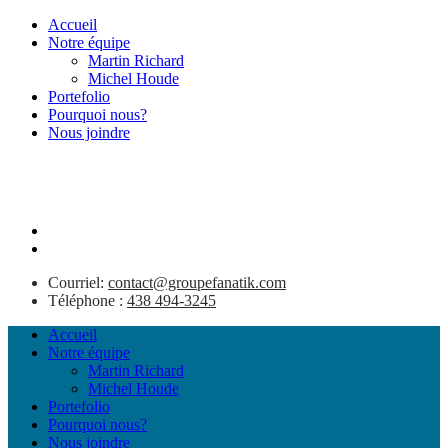
Accueil
Notre équipe
Martin Richard
Michel Houde
Portefolio
Pourquoi nous?
Nous joindre
Courriel:
contact@groupefanatik.com
Téléphone :
438 494-3245
Accueil
Notre équipe
Martin Richard
Michel Houde
Portefolio
Pourquoi nous?
Nous joindre