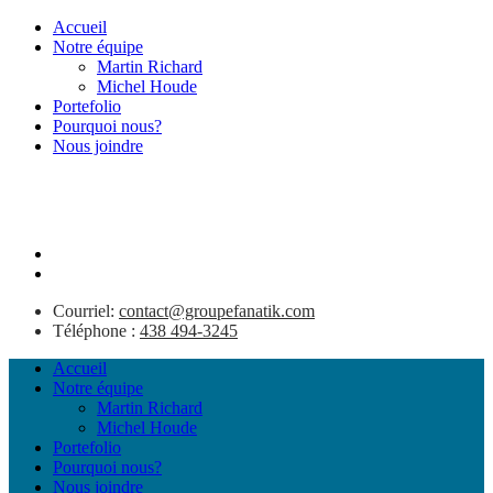
Accueil
Notre équipe
Martin Richard
Michel Houde
Portefolio
Pourquoi nous?
Nous joindre
Courriel:
contact@groupefanatik.com
Téléphone :
438 494-3245
Accueil
Notre équipe
Martin Richard
Michel Houde
Portefolio
Pourquoi nous?
Nous joindre